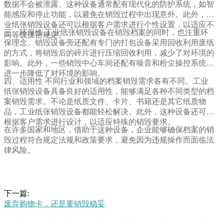
数据不会被泄露。这种设备通常配有现代化的防护系统，如智
能感应和停止功能，以避免在销毁过程中出现意外。此外，工
业纸张销毁设备还可以根据客户需求进行个性设置，以适应不
三、环保性 工业纸张销毁设备在销毁档案的同时，也注重环
同等级保密规定。
保理念。销毁设备旁还配有专门的打包设备采用回收利用废纸
的方式，将销毁后的碎片进行压缩回收利用，减少了对环境的
影响。此外，一些销毁中心车间还配有噪音和粉尘操控系统，
进一步降低了对环境的影响。
四、适用性 不同行业和领域的档案销毁需求各有不同。工业
纸张销毁设备具备良好的适用性，能够满足各种不同类型的档
案销毁需求。不论是纸质文件、卡片、书籍还是其它纸质物
品，工业纸张销毁设备都能轻松解决。此外，这种设备还可以
根据客户需求进行设计，以适应特殊的销毁要求。
在许多国家和地区，借助于这种设备，企业能够确保档案的销
毁过程符合规定法规和政策要求，避免因为违规操作而面临法
律风险。
下一篇:
废弃购物卡，还是要销毁稳妥