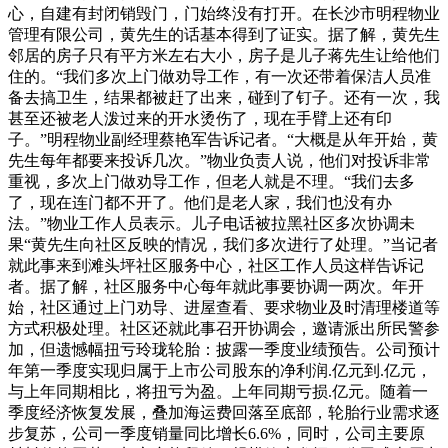
心，自建有封闭销毁门，门始终没有打开。在长沙市明程物业
管理有限公司，黄先生的话基本得到了证实。据了解，黄先生
邻居的房子只有平方米左右大小，房子是儿子蒋先生让给他们
住的。“我们多次上门做劝导工作，有一次还带着保洁人员准
备去搞卫生，结果都被赶了出来，碰到了钉子。还有一次，我
甚至还被老人泼过来的开水烫伤了，现在手臂上还有印
子。”明程物业副经理蔡艳军告诉记者。“大概是从年开始，黄
先生每年都要来投诉几次。”物业负责人说，他们对投诉非常
重视，多次上门做劝导工作，但老人就是不理。“我们去多
了，现在连门都不开了。他们是老人家，我们也没有办
法。”物业工作人员表示。儿子电话被拉黑社区多次协调未
果“黄先生向社区反映的情况，我们多次进行了处理。”当记者
就此事来到滩头坪社区服务中心，社区工作人员这样告诉记
者。据了解，社区服务中心每年就此事要协调一两次。年开
始，社区通过上门劝导、进屋查看、要求物业及时清理楼道等
方式积极处理。社区还就此事召开协调会，邀请派出所民警参
加，但遗憾幅扭亏玲珑轮胎：披露一季度业绩预告。公司预计
年第一季度实现归属于上市公司股东的净利润.亿元到.亿元，
与上年同期相比，将扭亏为盈。上年同期亏损.亿元。随着一
季度经济恢复发展，叠加海运费回落至底部，轮胎行业需求逐
步复苏，公司一季度销量同比增长6.6%，同时，公司主要原