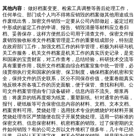
其他内容
： 做好档案变更、检索工具调整等善后处理工作，
任何单位、部门或个人均不得将应销毁的档案做其他用途或当
作废纸出售，加密文件销毁一定要从公司内部做起，鉴定过程
中形成的鉴定工作的申请、报告、销毁清册等材料应立卷归
档、妥善保存，这样方便然后公司用于清查文件。保密文件报
废销毁验收标准文件档案管理是工作的重要组成部分，特别是
在政府部门工作，加强文档工作的科学管理，积极为科研与机
关工作服务，机关文件档案是机关工作的真实历史记录，是党
和国家的宝贵财富，对工作查考，总结经验，科研技术交流等
具有重要作用，我所文件档案由综合档案室集中统一管理，必
须贯彻执行党和国家的保密、保卫制度，确保档案的机密和安
全，保持文件的历史联系，区分不同保存价值，使案卷能真实
地反映本所各项工作的历史面貌，便于保管、查找和利用。公
司文件档案管理由专门设备破碎，信息内容不流失。熔浆再
造：将废弃的纸再度熔为纸桨，重塑新纸。针对通常的书藉，
报刊，硬纸板等可含保密信息内容的材料、文档、文本文档、
档案资料可用。焚烧处理：选用技术专业的燃烧炉对材料开展
焚烧处理市区严禁随便在院子开展焚烧处理。适用一切标准的
保密文档、信息保密材料、机密档案的销毁。过了保密期的文
件如何销毁？有的公司之所以文件堆积了很多年，几十年已经
泛黄，已经认不不清字体，都不会贸然的销毁，就是因为这些