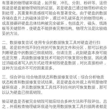
有显著的物理破坏痕迹，如开裂、冲孔、分割、粉碎等。这些
痕迹是硬盘被物理销毁的证据。若是硬盘已通过物理粉碎或分
割处理，其重量和质感很可能会有显著变化。由于硬盘的数据
存储在盘片上的磁体涂层中，通过冲孔破坏盘片的物理结构，
或直接碾碎硬盘总体结构被完全破坏，包括盘片、磁头、线路
板等关键部件，使硬盘不能拼奏完整结构。物理方法是比较稳
妥的方法。
二、数据修复尝试 使用专业的数据恢复工具对硬盘进行扫
描。若是软件找不到任何的可恢复的文件和分区，那可以初步
判断硬盘中的数据已彻底销毁。但请注意，此刻硬盘本身可能
也是完整，高级数据修复技术可能仍可恢复部分数据。因此通
过消磁或者写入的方式处理来销毁硬盘数据，对比直接粉碎，
这种方法或许不可控因素居多。
三、综合评估 结合物质状态和数据修复尝试：综合分析物质
状态检查和数据修复尝试结果。若是硬盘在外观上有明显物理
破坏痕迹，并且数据恢复工具找不到任何的可恢复数据，那可
以认为硬盘已彻底销毁。
验证硬盘是否被完全销毁可能应结合多种方法和手段评估。总
之，外观检查物理破坏痕迹与使用数据恢复工具扫描两者都是