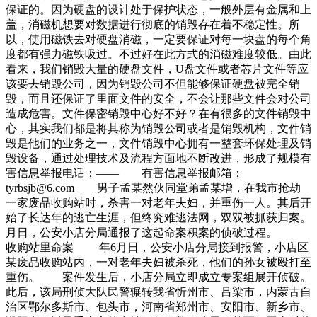
保证的。因为硬盘的设计处于保护状态，一般外层有金属和上
盖，消磁机想要对数据进行彻底的销毁存在着不稳定性。所
以，使用磁铁去对硬盘消磁，一定要保证对每一块盘的每个角
度都有强力磁铁吸过。不过好在此方式的消磁难度较低。由此
看来，我们销毁大量的硬盘文件，U盘文件或者芯片文件等应
该要去销毁公司，因为销毁公司不但能够保证硬盘被完全销
毁，而且还保证了里面文件的安全，不会让那些文件会对公司
造成危害。文件保密销毁中心好不好？在有很多的文件销毁中
心，其实我们都是将其称为销毁公司或者是销毁机构，文件销
毁是他们的业务之一，文件销毁中心拥有一整套环保处理及销
毁设备，通过处理技术及流程方面地不断改进，形成了规模有
害信息举报电话：—— 有害信息举报邮箱：
tyrbsjb@6.com 男子孟某然伙同堂弟孟某增，在我市抢劫
一家废品收购站时，杀害一对老年夫妇，并重伤一人。其后开
始了长达年的逃亡生涯，但终究难逃法网，双双被抓获归案。
月日，公安小店分局通报了这起命案积案的侦破过程。
收购站里命案 年6月日，公安小店分局接到报警，小店区
某废品收购站内，一对老年夫妇被杀死，他们的孙女被殴打至
重伤。 案件发生后，小店分局立即成立专案组展开侦破。
此后，该局刑侦大队民警辗转我省忻州市、吕梁市，内蒙古自
治区鄂尔多斯市、包头市，河南省郑州市、安阳市、新乡市、