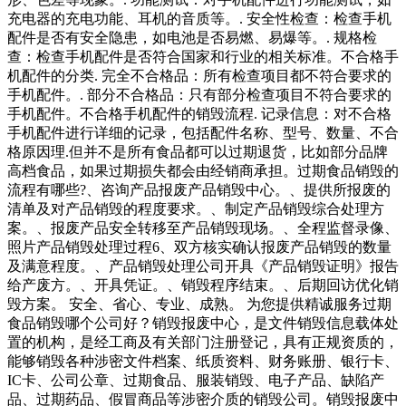
充电器的充电功能、耳机的音质等。. 安全性检查：检查手机
配件是否有安全隐患，如电池是否易燃、易爆等。. 规格检
查：检查手机配件是否符合国家和行业的相关标准。不合格手
机配件的分类. 完全不合格品：所有检查项目都不符合要求的
手机配件。. 部分不合格品：只有部分检查项目不符合要求的
手机配件。不合格手机配件的销毁流程. 记录信息：对不合格
手机配件进行详细的记录，包括配件名称、型号、数量、不合
格原因理.但并不是所有食品都可以过期退货，比如部分品牌
高档食品，如果过期损失都会由经销商承担。过期食品销毁的
流程有哪些?、咨询产品报废产品销毁中心。、提供所报废的
清单及对产品销毁的程度要求。、制定产品销毁综合处理方
案。、报废产品安全转移至产品销毁现场。、全程监督录像、
照片产品销毁处理过程6、双方核实确认报废产品销毁的数量
及满意程度。、产品销毁处理公司开具《产品销毁证明》报告
给产废方。、开具凭证。、销毁程序结束。、后期回访优化销
毁方案。 安全、省心、专业、成熟。 为您提供精诚服务过期
食品销毁哪个公司好？销毁报废中心，是文件销毁信息载体处
置的机构，是经工商及有关部门注册登记，具有正规资质的，
能够销毁各种涉密文件档案、纸质资料、财务账册、银行卡、
IC卡、公司公章、过期食品、服装销毁、电子产品、缺陷产
品、过期药品、假冒商品等涉密介质的销毁公司。销毁报废中