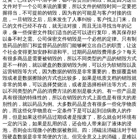
文件对于一个公司来说的重要，所以文件的销毁时间一定要把
握得当，不可提前的销毁，因为有的可能是与客户对接的信
息，一旦销毁之后，后来发生了人事纠纷，客户找上门来，自
己的文件已经不存在，就无法对接，而且无法寻找当年的记
录，像一些保密文件我们适当的还可以进行复印，将其保存好
以备不时之需。公司保密文件销毁是一个必然的定律。只有制
造药品的部门和监督药品的部门能够树立出自己的职责，让这
个社会变得更加安静和谐和平。过期药品销毁费用多少？每天
有很多商品是需要被销毁的，所以不同类型的产品的销毁方式
是不一样的，就以硬盘的数据销毁为例，可以分为软销毁以及
运营销毁等方式，因为数据的销毁是非常重要的，数据覆盖销
毁或者是数据擦除的方式也比较多，如果是纸质文档的销毁就
非常的简单，可以选择焚烧法，或者是选择粉碎法等方式，所
以不同类型的产品的消费方法的差别是极大的。有一些产品是
具有很强的特殊性的，所以在销毁的方式上面也是有很大的差
别性的，就以药品为例。大多数药品是含有很多一些化学物质
的，而这些化学物质在一定条件下是可以起到治病救人的作
用，但是如果这些药品过期或者是报废了，那么就会对环境有
一定的污染，如果是乱用的话，还会给人带来副了液体的浸
泡，否则会出现微小的数据被救回。四：消磁法消磁法对于销
毁硬盘数据是非常简便的方法。但完全意义上的消磁，是难以