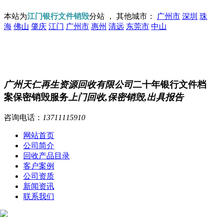
本站为
江门银行文件销毁
分站 ， 其他城市：
广州市
深圳
珠
海
佛山
肇庆
江门
广州市
惠州
清远
东莞市
中山
广州天仁再生资源回收有限公司
二十年银行文件档
案保密销毁服务
上门回收,保密销毁,出具报告
咨询电话：
13711115910
网站首页
公司简介
回收产品目录
客户案例
公司资质
新闻资讯
联系我们