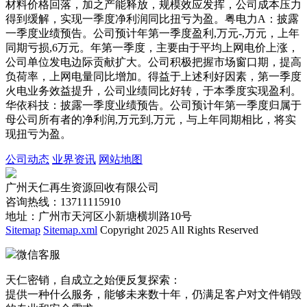
材料价格回落，加之产能释放，规模效应发挥，公司成本压力
得到缓解，实现一季度净利润同比扭亏为盈。粤电力A：披露
一季度业绩预告。公司预计年第一季度盈利,万元-,万元，上年
同期亏损,6万元。年第一季度，主要由于平均上网电价上涨，
公司单位发电边际贡献扩大。公司积极把握市场窗口期，提高
负荷率，上网电量同比增加。得益于上述利好因素，第一季度
火电业务效益提升，公司业绩同比好转，于本季度实现盈利。
华依科技：披露一季度业绩预告。公司预计年第一季度归属于
母公司所有者的净利润,万元到,万元，与上年同期相比，将实
现扭亏为盈。
公司动态
业界资讯
网站地图
广州天仁再生资源回收有限公司
咨询热线：13711115910
地址：广州市天河区小新塘横圳路10号
Sitemap
Sitemap.xml
Copyright 2025 All Rights Reserved
微信客服
天仁密销，自成立之始便反复探索：
提供一种什么服务，能够未来数十年，仍满足客户对文件销毁