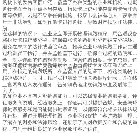
购物卡的发售客群广泛，覆盖了各种类型的企业和机构，过期
购物卡在仓库中被不当存放，报废卡上仍可能存储着卡号和余
额等数据。若是不采取任何措施，报废卡会被有心人士获取并
用于非法活动，如制作假卡进行购物，导致财产损失和法律纠
纷。
在这样的情况下，企业应立即开展物理销毁程序，用合适设备
将报废卡粉粹或分割，确保每张卡的数据部分都被充分破坏。
避免在未来的法律或监管审查。推荐企业每项销毁工作都由通
过培训员工执行，并在监控器下进行，确保全过程的透明和安
全。制定详细的销毁档案制度，包含销毁日期、卡的总量、销
举例在购物卡系统更新情形下，旧版购物卡无法在新系统上
毁方式等，以便于内审和外部监督审查。
用。在指定的销毁场所，在监督人员的见证下，将这类购物卡
粉碎成碎片。同时，技术员也清除了相关数据库记录，并在线
上官网和店内发布通知，告知消费者此次销毁事宜及后续工作
方式。
假如企业不具有内部销毁能力，可以选择专业销毁服务商。评
估服务商资质、经验服务上，保证其可以提供合规、安全与环
保销毁服务和是否能提供销毁证明，以保障符合相关法律法规
和行标。通过开展物理销毁，企业不仅保护了客户数据，规避
了潜在的财务和法律风险，还展示了其对数据安全和合规的重
视，有利于维护良好的企业形象和客户信任。