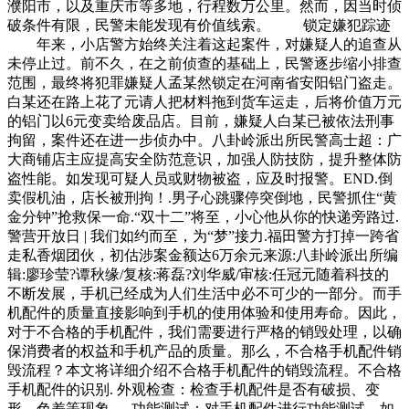
濮阳市，以及重庆市等多地，行程数万公里。然而，因当时侦
破条件有限，民警未能发现有价值线索。 锁定嫌犯踪迹
年来，小店警方始终关注着这起案件，对嫌疑人的追查从
未停止过。前不久，在之前侦查的基础上，民警逐步缩小排查
范围，最终将犯罪嫌疑人孟某然锁定在河南省安阳铝门盗走。
白某还在路上花了元请人把材料拖到货车运走，后将价值万元
的铝门以6元变卖给废品店。目前，嫌疑人白某已被依法刑事
拘留，案件还在进一步侦办中。八卦岭派出所民警高士超：广
大商铺店主应提高安全防范意识，加强人防技防，提升整体防
盗性能。如发现可疑人员或财物被盗，应及时报警。END.倒
卖假机油，店长被刑拘！.男子心跳骤停突倒地，民警抓住“黄
金分钟”抢救保一命.“双十二”将至，小心他从你的快递旁路过.
警营开放日 | 我们如约而至，为“梦”接力.福田警方打掉一跨省
走私香烟团伙，初估涉案金额达6万余元来源:八卦岭派出所编
辑:廖珍莹?谭秋缘/复核:蒋磊?刘华威/审核:任冠元随着科技的
不断发展，手机已经成为人们生活中必不可少的一部分。而手
机配件的质量直接影响到手机的使用体验和使用寿命。因此，
对于不合格的手机配件，我们需要进行严格的销毁处理，以确
保消费者的权益和手机产品的质量。那么，不合格手机配件销
毁流程？本文将详细介绍不合格手机配件的销毁流程。不合格
手机配件的识别. 外观检查：检查手机配件是否有破损、变
形、色差等现象。. 功能测试：对手机配件进行功能测试，如