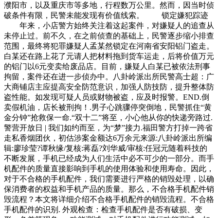
濮阳市，以及重庆市等多地，行程数万公里。然而，因当时侦
破条件有限，民警未能发现有价值线索。 锁定嫌犯踪迹
年来，小店警方始终关注着这起案件，对嫌疑人的追查从
未停止过。前不久，在之前侦查的基础上，民警逐步缩小排查
范围，最终将犯罪嫌疑人孟某然锁定在河南省安阳铝门盗走。
白某还在路上花了元请人把材料拖到货车运走，后将价值万元
的铝门以6元变卖给废品店。目前，嫌疑人白某已被依法刑事
拘留，案件还在进一步侦办中。八卦岭派出所民警高士超：广
大商铺店主应提高安全防范意识，加强人防技防，提升整体防
盗性能。如发现可疑人员或财物被盗，应及时报警。END.倒
卖假机油，店长被刑拘！.男子心跳骤停突倒地，民警抓住“黄
金分钟”抢救保一命.“双十二”将至，小心他从你的快递旁路过.
警营开放日 | 我们如约而至，为“梦”接力.福田警方打掉一跨省
走私香烟团伙，初估涉案金额达6万余元来源:八卦岭派出所编
辑:廖珍莹?谭秋缘/复核:蒋磊?刘华威/审核:任冠元随着科技的
不断发展，手机已经成为人们生活中必不可少的一部分。而手
机配件的质量直接影响到手机的使用体验和使用寿命。因此，
对于不合格的手机配件，我们需要进行严格的销毁处理，以确
保消费者的权益和手机产品的质量。那么，不合格手机配件销
毁流程？本文将详细介绍不合格手机配件的销毁流程。不合格
手机配件的识别. 外观检查：检查手机配件是否有破损、变