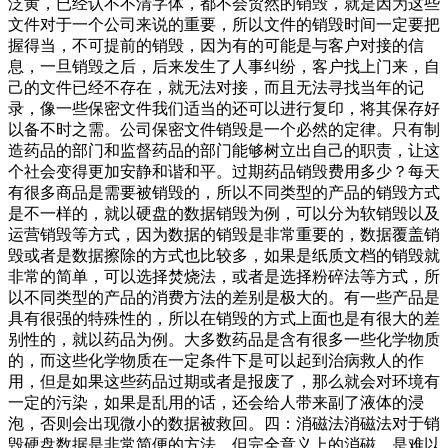
泛黄，已经认不不清字体，都不会贸然的销毁，就是因为这些
文件对于一个公司来说的重要，所以文件的销毁时间一定要把
握得当，不可提前的销毁，因为有的可能是与客户对接的信
息，一旦销毁之后，后来发生了人事纠纷，客户找上门来，自
己的文件已经不存在，就无法对接，而且无法寻找当年的记
录，像一些保密文件我们适当的还可以进行复印，将其保存好
以备不时之需。公司保密文件销毁是一个必然的定律。只有制
造药品的部门和监督药品的部门能够树立出自己的职责，让这
个社会变得更加安静和谐和平。过期药品销毁费用多少？每天
有很多商品是需要被销毁的，所以不同类型的产品的销毁方式
是不一样的，就以硬盘的数据销毁为例，可以分为软销毁以及
运营销毁等方式，因为数据的销毁是非常重要的，数据覆盖销
毁或者是数据擦除的方式也比较多，如果是纸质文档的销毁就
非常的简单，可以选择焚烧法，或者是选择粉碎法等方式，所
以不同类型的产品的消费方法的差别是极大的。有一些产品是
具有很强的特殊性的，所以在销毁的方式上面也是有很大的差
别性的，就以药品为例。大多数药品是含有很多一些化学物质
的，而这些化学物质在一定条件下是可以起到治病救人的作
用，但是如果这些药品过期或者是报废了，那么就会对环境有
一定的污染，如果是乱用的话，还会给人带来副了液体的浸
泡，否则会出现微小的数据被救回。四：消磁法消磁法对于销
毁硬盘数据是非常简便的方法。但完全意义上的消磁，是难以