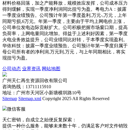
材料价格回落，加之产能释放，规模效应发挥，公司成本压力
得到缓解，实现一季度净利润同比扭亏为盈。粤电力A：披露
一季度业绩预告。公司预计年第一季度盈利,万元-,万元，上年
同期亏损,6万元。年第一季度，主要由于平均上网电价上涨，
公司单位发电边际贡献扩大。公司积极把握市场窗口期，提高
负荷率，上网电量同比增加。得益于上述利好因素，第一季度
火电业务效益提升，公司业绩同比好转，于本季度实现盈利。
华依科技：披露一季度业绩预告。公司预计年第一季度归属于
母公司所有者的净利润,万元到,万元，与上年同期相比，将实
现扭亏为盈。
公司动态
业界资讯
网站地图
广州天仁再生资源回收有限公司
咨询热线：13711115910
地址：广州市天河区小新塘横圳路10号
Sitemap
Sitemap.xml
Copyright 2025 All Rights Reserved
微信客服
天仁密销，自成立之始便反复探索：
提供一种什么服务，能够未来数十年，仍满足客户对文件销毁