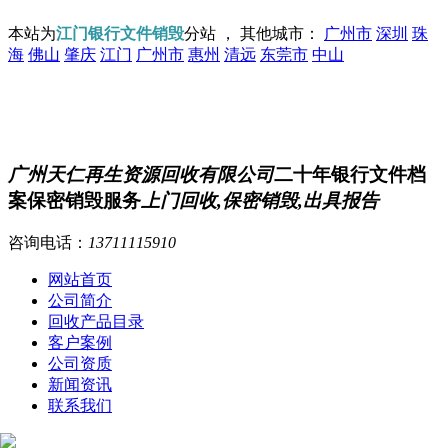
本站为
江门银行文件销毁
分站 ， 其他城市：
广州市
深圳
珠
海
佛山
肇庆
江门
广州市
惠州
清远
东莞市
中山
广州天仁再生资源回收有限公司
二十年银行文件档
案保密销毁服务
上门回收,保密销毁,出具报告
咨询电话：
13711115910
网站首页
公司简介
回收产品目录
客户案例
公司资质
新闻资讯
联系我们