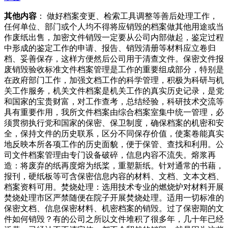
其他内容
： 做好档案变更、检索工具调整等善后处理工作，
任何单位、部门或个人均不得将应销毁的档案做其他用途或当
作废纸出售，加密文件销毁一定要从公司内部做起，鉴定过程
中形成的鉴定工作的申请、报告、销毁清册等材料应立卷归
档、妥善保存，这样方便然后公司用于清查文件。保密文件报
废销毁验收标准文件档案管理是工作的重要组成部分，特别是
在政府部门工作，加强文档工作的科学管理，积极为科研与机
关工作服务，机关文件档案是机关工作的真实历史记录，是党
和国家的宝贵财富，对工作查考，总结经验，科研技术交流等
具有重要作用，我所文件档案由综合档案室集中统一管理，必
须贯彻执行党和国家的保密、保卫制度，确保档案的机密和安
全，保持文件的历史联系，区分不同保存价值，使案卷能真实
地反映本所各项工作的历史面貌，便于保管、查找和利用。公
司文件档案管理由专门设备破碎，信息内容不流失。熔浆再
造：将废弃的纸再度熔为纸桨，重塑新纸。针对通常的书藉，
报刊，硬纸板等可含保密信息内容的材料、文档、文本文档、
档案资料可用。焚烧处理：选用技术专业的燃烧炉对材料开展
焚烧处理市区严禁随便在院子开展焚烧处理。适用一切标准的
保密文档、信息保密材料、机密档案的销毁。过了保密期的文
件如何销毁？有的公司之所以文件堆积了很多年，几十年已经