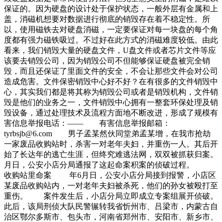
保证的。因为硬盘的设计处于保护状态，一般外层有金属和上
盖，消磁机想要对数据进行彻底的销毁存在着不稳定性。所
以，使用磁铁去对硬盘消磁，一定要保证对每一块盘的每个角
度都有强力磁铁吸过。不过好在此方式的消磁难度较低。由此
看来，我们销毁大量的硬盘文件，U盘文件或者芯片文件等应
该要去销毁公司，因为销毁公司不但能够保证硬盘被完全销
毁，而且还保证了里面文件的安全，不会让那些文件会对公司
造成危害。文件保密销毁中心好不好？在有很多的文件销毁中
心，其实我们都是将其称为销毁公司或者是销毁机构，文件销
毁是他们的业务之一，文件销毁中心拥有一整套环保处理及销
毁设备，通过处理技术及流程方面地不断改进，形成了规模有
害信息举报电话：—— 有害信息举报邮箱：
tyrbsjb@6.com 男子孟某然伙同堂弟孟某增，在我市抢劫
一家废品收购站时，杀害一对老年夫妇，并重伤一人。其后开
始了长达年的逃亡生涯，但终究难逃法网，双双被抓获归案。
月日，公安小店分局通报了这起命案积案的侦破过程。
收购站里命案 年6月日，公安小店分局接到报警，小店区
某废品收购站内，一对老年夫妇被杀死，他们的孙女被殴打至
重伤。 案件发生后，小店分局立即成立专案组展开侦破。
此后，该局刑侦大队民警辗转我省忻州市、吕梁市，内蒙古自
治区鄂尔多斯市、包头市，河南省郑州市、安阳市、新乡市、