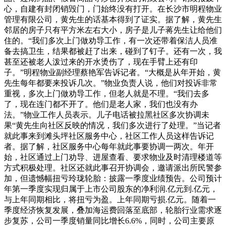
心，自建有封闭销毁门，门始终没有打开。在长沙市明程物业
管理有限公司，黄先生的话基本得到了证实。据了解，黄先生
邻居的房子只有平方米左右大小，房子是儿子蒋先生让给他们
住的。“我们多次上门做劝导工作，有一次还带着保洁人员准
备去搞卫生，结果都被赶了出来，碰到了钉子。还有一次，我
甚至还被老人泼过来的开水烫伤了，现在手臂上还有印
子。”明程物业副经理蔡艳军告诉记者。“大概是从年开始，黄
先生每年都要来投诉几次。”物业负责人说，他们对投诉非常
重视，多次上门做劝导工作，但老人就是不理。“我们去多
了，现在连门都不开了。他们是老人家，我们也没有办
法。”物业工作人员表示。儿子电话被拉黑社区多次协调未
果“黄先生向社区反映的情况，我们多次进行了处理。”当记者
就此事来到滩头坪社区服务中心，社区工作人员这样告诉记
者。据了解，社区服务中心每年就此事要协调一两次。年开
始，社区通过上门劝导、进屋查看、要求物业及时清理楼道等
方式积极处理。社区还就此事召开协调会，邀请派出所民警参
加，但遗憾幅扭亏玲珑轮胎：披露一季度业绩预告。公司预计
年第一季度实现归属于上市公司股东的净利润.亿元到.亿元，
与上年同期相比，将扭亏为盈。上年同期亏损.亿元。随着一
季度经济恢复发展，叠加海运费回落至底部，轮胎行业需求逐
步复苏，公司一季度销量同比增长6.6%，同时，公司主要原