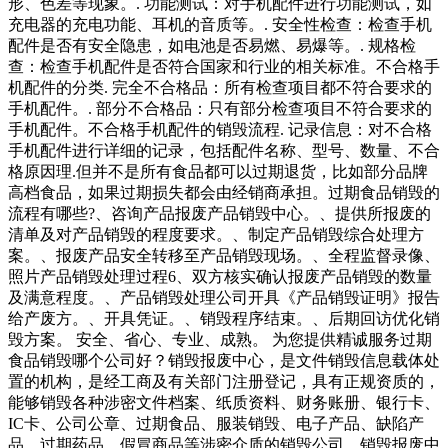
形、色差等现象。. 功能测试：对手机配件进行功能测试，如
充电器的充电功能、耳机的音质等。. 安全性检查：检查手机
配件是否有安全隐患，如电池是否易燃、易爆等。. 规格检
查：检查手机配件是否符合国家和行业的相关标准。不合格手
机配件的分类. 完全不合格品：所有检查项目都不符合要求的
手机配件。. 部分不合格品：只有部分检查项目不符合要求的
手机配件。不合格手机配件的销毁流程. 记录信息：对不合格
手机配件进行详细的记录，包括配件名称、型号、数量、不合
格原因理.但并不是所有食品都可以过期退货，比如部分品牌
高档食品，如果过期损失都会由经销商承担。过期食品销毁的
流程有哪些?、咨询产品报废产品销毁中心。、提供所报废的
清单及对产品销毁的程度要求。、制定产品销毁综合处理方
案。、报废产品安全转移至产品销毁现场。、全程监督录像、
照片产品销毁处理过程6、双方核实确认报废产品销毁的数量
及满意程度。、产品销毁处理公司开具《产品销毁证明》报告
给产废方。、开具凭证。、销毁程序结束。、后期回访优化销
毁方案。 安全、省心、专业、成熟。 为您提供精诚服务过期
食品销毁哪个公司好？销毁报废中心，是文件销毁信息载体处
置的机构，是经工商及有关部门注册登记，具有正规资质的，
能够销毁各种涉密文件档案、纸质资料、财务账册、银行卡、
IC卡、公司公章、过期食品、服装销毁、电子产品、缺陷产
品、过期药品、假冒商品等涉密介质的销毁公司。销毁报废中